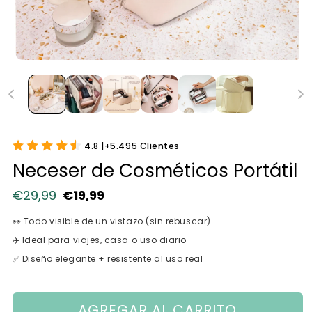
4.8 |+5.495 Clientes
Neceser de Cosméticos Portátil
€29,99
€19,99
Precio habitual
Precio de oferta
👀 Todo visible de un vistazo (sin rebuscar)
✈️ Ideal para viajes, casa o uso diario
✅ Diseño elegante + resistente al uso real
AGREGAR AL CARRITO