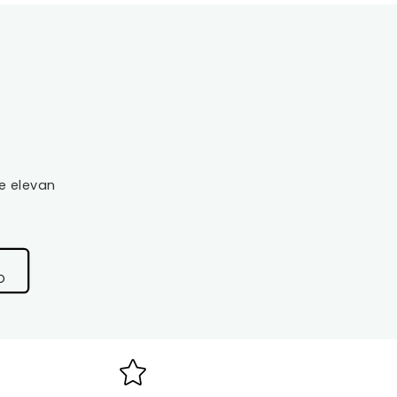
e elevan
O