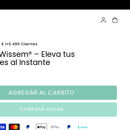
Iniciar sesión
Carrito
.8 |+5.495 Clientes
Wissem® – Eleva tus
es al Instante
ual
AGREGAR AL CARRITO
COMPRAR AHORA
go