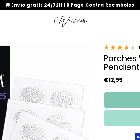
🚚 Envío gratis 24/72H | 🔒 Pago Contra Reembolso
4
Parches 
Pendient
Precio habit
€12,99
Formas de pa