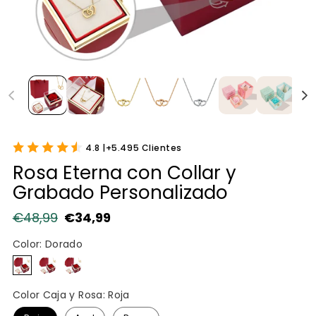
4.8 |+5.495 Clientes
Rosa Eterna con Collar y
Grabado Personalizado
€48,99
€34,99
Precio habitual
Precio de oferta
Color:
Dorado
Dorado
Rosa
Plateado
Color Caja y Rosa:
Roja